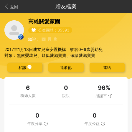
贈友檔案
返回
高雄關愛家園
公益團體：35393
驗證：
2017年1月13日成立兒童安置機構，收容0~6歲嬰幼兒
對象：無依嬰幼兒、疑似愛滋寶寶、確診愛滋寶寶
私訊
追蹤他
連結
96%
6
0
粉絲人數
說說
感謝率
0
0
年度分享
年度公益