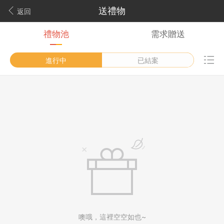
送禮物
返回
禮物池
需求贈送
進行中
已結案
噢哦，這裡空空如也~