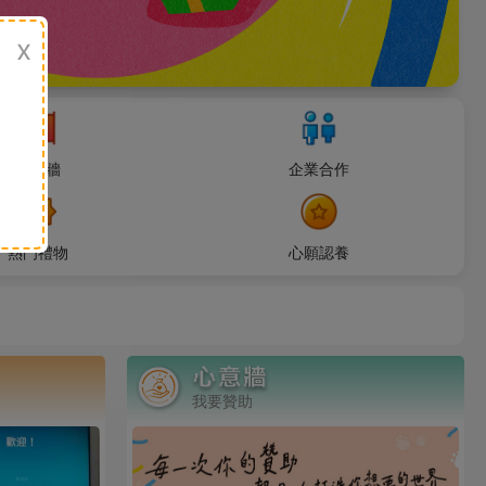
x
感謝牆
企業合作
熱門禮物
心願認養
我要贊助