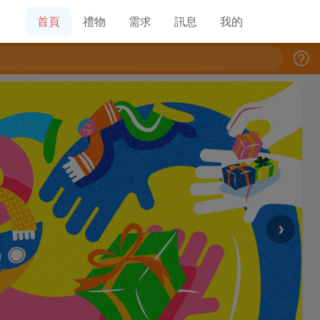
首頁
禮物
需求
訊息
我的
›