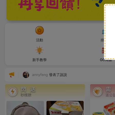
活動
排行榜
阿玄媽
感謝了小小麻雀的禮物-防曬袖套
新手教學
GC傳媒
🫐無遮
發佈了心意牆留言
annyfeng
發表了說說
WLCH
發佈了需求-徵求全新、二手的毛巾、浴巾、
秒獲贈
送公
Wzzzz
發佈了禮物-資生堂 豪華級 嘉美艷容露N