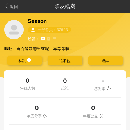
贈友檔案
返回
Season
一般會員：37523
驗證：
哦喔～自介還沒孵出來呢，再等等唄～
私訊
追蹤他
連結
-
0
0
粉絲人數
說說
感謝率
0
0
年度分享
年度公益