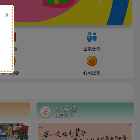
x
感謝牆
企業合作
熱門禮物
心願認養
我要贊助