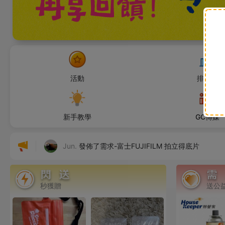
活動
排行榜
🫐無遮
發佈了心意牆留言
新手教學
GC傳媒
鹹蛋蛋
發表了說說
Jun.
發佈了需求-富士FUJIFILM 拍立得底片
杜華神父社會福利基金會
感謝了Jommy的需求贈送
秒獲贈
送公
uujie
發佈了禮物-台灣特色馬克杯