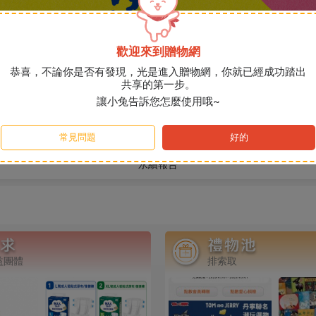
歡迎來到贈物網
恭喜，不論你是否有發現，光是進入贈物網，你就已經成功踏出
共享的第一步。
讓小兔告訴您怎麼使用哦~
說說
常見問題
好的
永續報告
-募集尚未兌換愛心發票-陪伴獨老
益團體
排索取