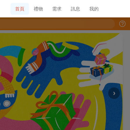
首頁
禮物
需求
訊息
我的
›