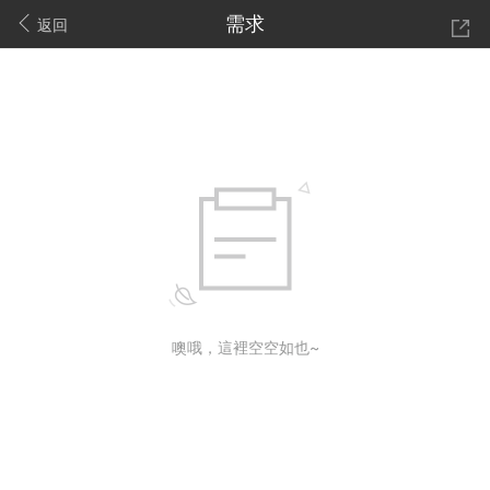
需求
返回
噢哦，這裡空空如也~