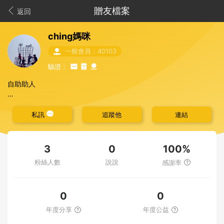
贈友檔案
返回
ching媽咪
一般會員：40103
驗證：
自助助人
珍惜每一份資源，純粹分享家中用不到又不想浪費的各式物品，全
職媽媽，平日有照顧小小孩的需求，請盡量不要催我~♡
私訊
追蹤他
連結
100%
3
0
粉絲人數
說說
感謝率
0
0
年度分享
年度公益