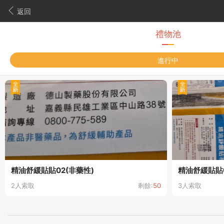
返回
禮物池
進行中
精油舒緩貼貼02(非藥性)
精油舒緩貼貼0
2人索取
剩餘:
50
3人索取