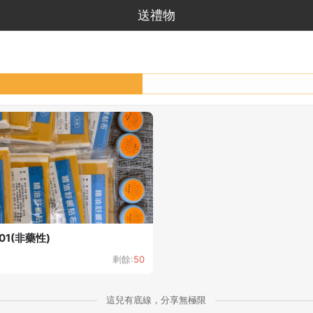
送禮物
1(非藥性)
剩餘:
50
這兒有底線，分享無極限