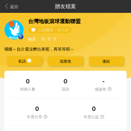
贈友檔案
返回
台灣地板滾球運動聯盟
公益團體：42039
驗證：
哦喔～自介還沒孵出來呢，再等等唄～
私訊
追蹤他
連結
-
0
0
粉絲人數
說說
感謝率
0
0
年度分享
年度公益