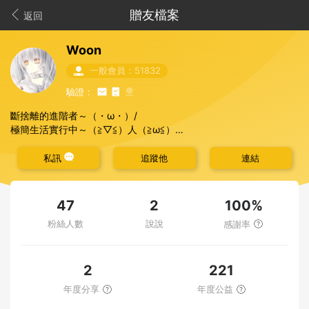
贈友檔案
返回
Woon
一般會員：51832
驗證：
斷捨離的進階者～（・ω・）/
極簡生活實行中～（≧▽≦）人（≧ω≦）
歡迎合併索取喔 ！（・ω・）b
掌櫃退場了好捨不得呀．．．ＱＡＱ
私訊
追蹤他
連結
💜
對他人慷慨分享
💙
道謝是基本禮貌
贈物隨心～確實說明索取原因者獲贈機率較高呦 ！多人索取時會以
100%
47
2
「關懷會員」及「公益捐贈」多者為優先考慮，若未獲贈也請當個
粉絲人數
說說
感謝率
有風度的成熟大人呦 ！(つ'ω')つ
P.S.目前寄送方式有兩種－１．全家寄送 ：索取後煩請於三日內匯
款，逾期會取消贈送並且列為拒絕往來戶喔 ！確認匯款後會盡快寄
出～
2
221
（如有特殊情況來不及匯款請主動告知）
年度分享
年度公益
２．ｉ郵箱 ：休假日寄出，基本上一週內～