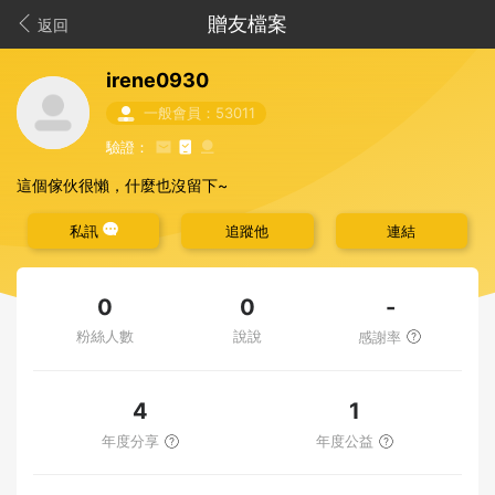
贈友檔案
返回
irene0930
一般會員：53011
驗證：
這個傢伙很懶，什麼也沒留下~
私訊
追蹤他
連結
-
0
0
粉絲人數
說說
感謝率
4
1
年度分享
年度公益