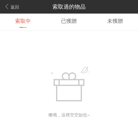
索取過的物品
返回
索取中
已獲贈
未獲贈
噢哦，這裡空空如也~