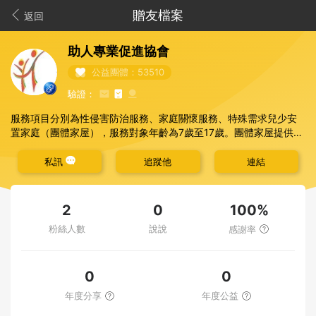
贈友檔案
返回
助人專業促進協會
公益團體：53510
驗證：
服務項目分別為性侵害防治服務、家庭關懷服務、特殊需求兒少安
置家庭（團體家屋），服務對象年齡為7歲至17歲。團體家屋提供特
殊需求兒少機構安置之另外選擇，透過家庭式安置規劃，提供其家
庭式膳食、住宿空間、生活教育及學業教導，進行生活訓練。執行
私訊
追蹤他
連結
方案時較缺乏生活消耗品與食品。
100%
2
0
粉絲人數
說說
感謝率
0
0
年度分享
年度公益