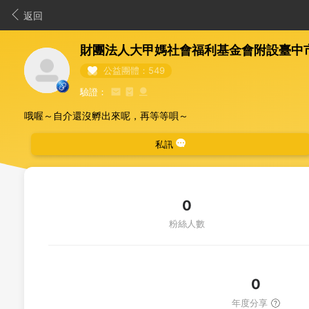
返回
財團法人大甲媽社會福利基金會附設臺中
公益團體：549
驗證：
哦喔～自介還沒孵出來呢，再等等唄～
私訊
0
粉絲人數
0
年度分享