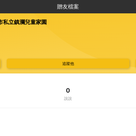
贈友檔案
市私立鎮瀾兒童家園
追蹤他
0
說說