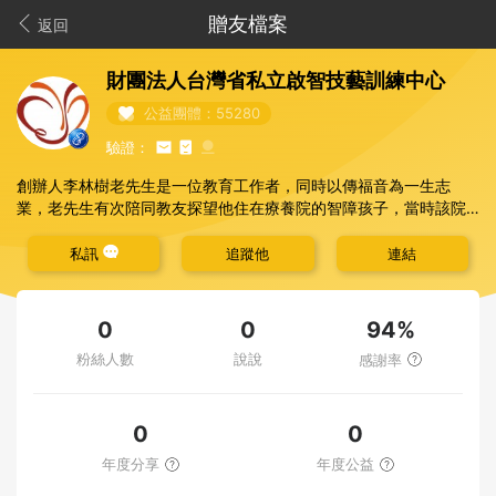
贈友檔案
返回
財團法人台灣省私立啟智技藝訓練中心
公益團體：55280
驗證：
創辦人李林樹老先生是一位教育工作者，同時以傳福音為一生志
業，老先生有次陪同教友探望他住在療養院的智障孩子，當時該院
收容年齡限於15歲以下，教友擔憂孩子長大後何去何從的無助眼
神，深深烙印在老先生心裡，於是決定將原本家族在中壢育英路開
私訊
追蹤他
連結
設的幼稚園園區，轉變為收容成年智障者的家園，雖面臨家族反
對，仍堅持照顧弱小的事工。老先生於2011年回歸天家，他的事工
已由下一代及專業同工傳承下來，繼續實踐耶穌的愛。
94%
0
0
粉絲人數
說說
感謝率
0
0
年度分享
年度公益