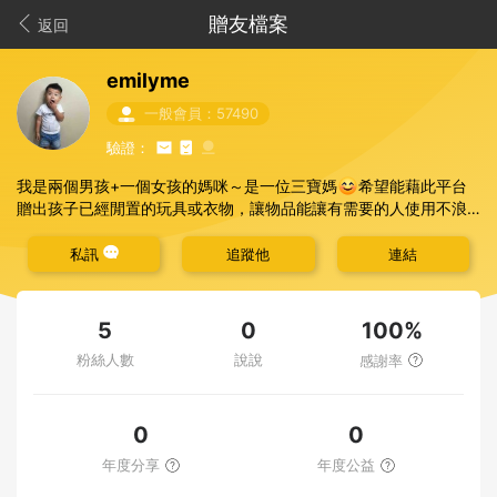
贈友檔案
返回
emilyme
一般會員：57490
驗證：
😊
我是兩個男孩+一個女孩的媽咪～是一位三寶媽
希望能藉此平台
贈出孩子已經閒置的玩具或衣物，讓物品能讓有需要的人使用不浪
費，也會在平台上索取二手的玩具書籍給孩子，教育他們惜福知
足，偶爾也會替自己或家人索取二手物品，希望這世界的資源都能
私訊
追蹤他
連結
有效運用，請多多指教
100%
5
0
粉絲人數
說說
感謝率
0
0
年度分享
年度公益