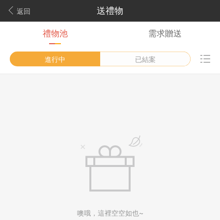
送禮物
返回
禮物池
需求贈送
進行中
已結案
噢哦，這裡空空如也~