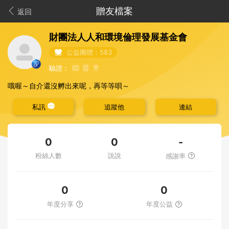
贈友檔案
返回
財團法人人和環境倫理發展基金會
公益團體：583
驗證：
哦喔～自介還沒孵出來呢，再等等唄～
私訊
追蹤他
連結
-
0
0
粉絲人數
說說
感謝率
0
0
年度分享
年度公益