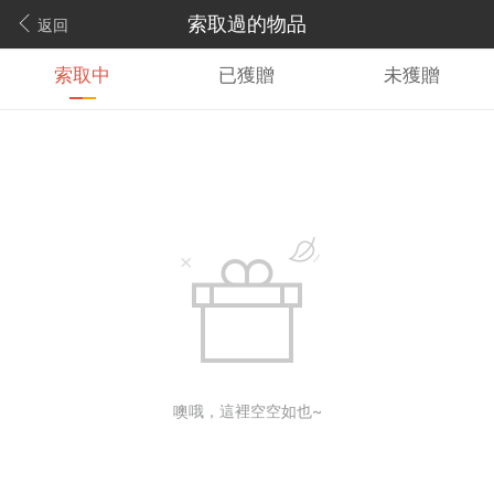
索取過的物品
返回
索取中
已獲贈
未獲贈
噢哦，這裡空空如也~