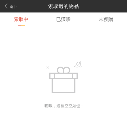
索取過的物品
返回
索取中
已獲贈
未獲贈
噢哦，這裡空空如也~