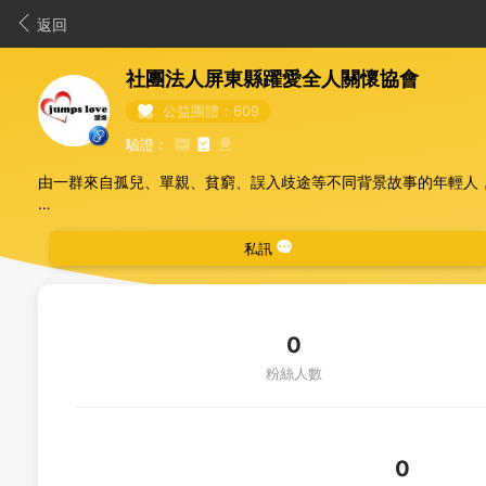
返回
社團法人屏東縣躍愛全人關懷協會
公益團體：609
驗證：
由一群來自孤兒、單親、貧窮、誤入歧途等不同背景故事的年輕人
服務對象：
1、弱勢兒童課後照顧
私訊
2、老人及身心障礙者送餐工作
3、非營利事業之推展
4、弱勢青少年就學就業方案
0
粉絲人數
0