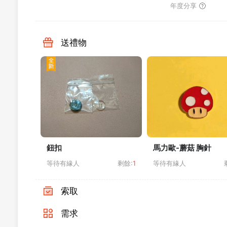
年度分享
送禮物
鈕扣
馬力歐-蘑菇 胸針
等待有緣人
剩餘:
1
等待有緣人
索取
需求