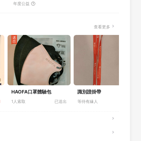
年度公益
查看更多
HAOFA口罩體驗包
識別證掛帶
1
1人索取
已送出
等待有緣人
剩餘:
1