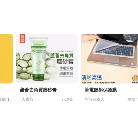
蘆薈去角質磨砂膏
筆電鍵盤保護膜
剩餘:
1
1人索取
已送出
等待有緣人
剩餘: