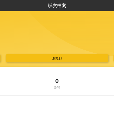
贈友檔案
追蹤他
0
說說