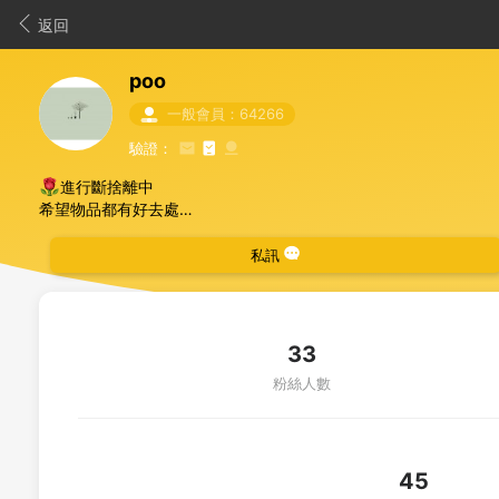
返回
poo
一般會員：64266
驗證：
🌹
進行斷捨離中
希望物品都有好去處
🌹
可一起合併寄送！(省運費）
寄送的包材都是二次利用
私訊
如果還完好 也希望對方可以繼續利用~~
🌹
寄送方式僅限7-11交貨便
若是小樣物品則須視情形 原則亦不開放平信寄送
（因郵局離家比較遠 須特別跑一趟）還請多諒解
33
🌹
確定贈與後，麻煩於3日內匯款
粉絲人數
確定給予後都會儘速包好貨
還請配合 若真有不便 煩請主動告知 謝謝
45