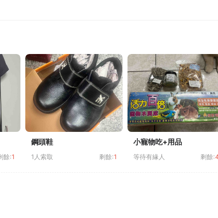
鋼頭鞋
小寵物吃+用品
剩餘:
1
1人索取
剩餘:
1
等待有緣人
剩餘: