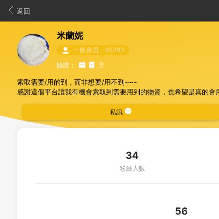
返回
米蘭妮
一般會員：65780
驗證：
索取需要/用的到，而非想要/用不到~~~
感謝這個平台讓我有機會索取到需要用到的物資，也希望是真的會
👉
禮貌是尊重，感謝是基本
索取請3日內匯款完成，超過取消贈送
私訊
❤️
只要不超重都可合併索取
34
粉絲人數
56