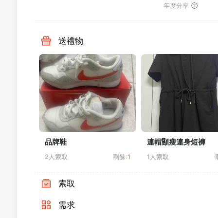
年度分享
送禮物
品牌鞋
連帽顯瘦連身短褲
2人索取
剩餘:
1
1人索取
索取
需求