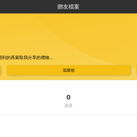
贈友檔案
用到的再索取我分享的禮物
追蹤他
0
說說