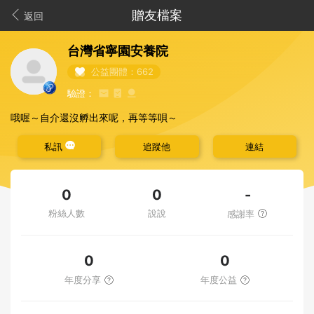
贈友檔案
返回
台灣省寧園安養院
公益團體：662
驗證：
哦喔～自介還沒孵出來呢，再等等唄～
私訊
追蹤他
連結
-
0
0
粉絲人數
說說
感謝率
0
0
年度分享
年度公益