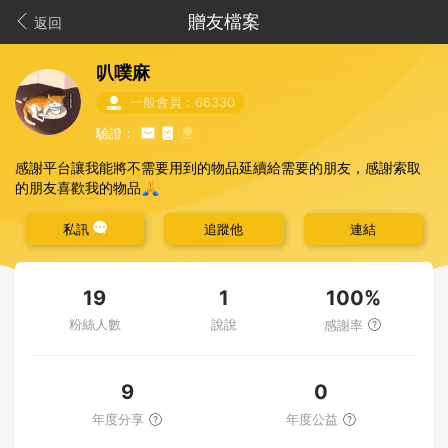
贈友檔案
返回
叭噗麻
一般會員：66330
驗證：
感謝平台讓我能將不需要用到的物品延續給需要的朋友，感謝索取
🙏
的朋友喜歡我的物品
私訊
追蹤他
連結
100%
19
1
粉絲人數
說說
感謝率
9
0
年度分享
年度公益