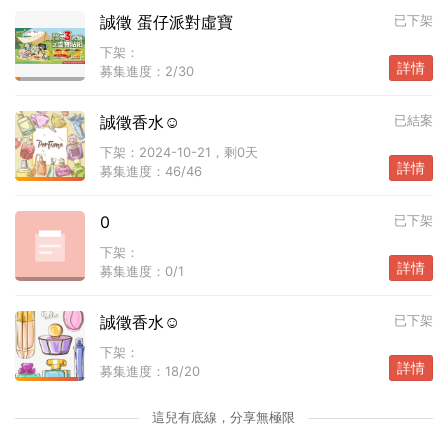
誠徵 蛋仔派對虛寶
已下架
下架：
詳情
募集進度：
2/30
誠徵香水☺️
已結案
下架：
2024-10-21，剩0天
詳情
募集進度：
46/46
0
已下架
下架：
詳情
募集進度：
0/1
誠徵香水☺️
已下架
下架：
詳情
募集進度：
18/20
這兒有底線，分享無極限