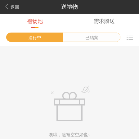
送禮物
返回
禮物池
需求贈送
進行中
已結案
噢哦，這裡空空如也~