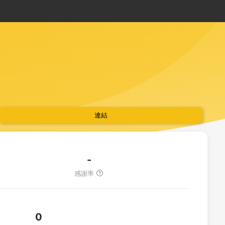
連結
暨重度身心障礙者的全日型住宿機構。迦南目前供服務人數為65
地方，造福社區」為它展向未來的願景。
目的是希望讓這群弱勢 者 的生命活得有尊嚴，也希望因迦南設立
督徒所應做的，成為「地上的鹽，世上的光」。
-
感謝率
0