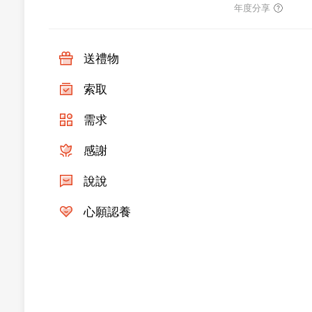
年度分享
1. 重殘養護組
(1)日常生活起居照顧
送禮物
(2)復健治療
(3)健康照護
索取
(4)身體評估
(5)衛教諮詢
需求
(6)疾病預防
2. 生活訓練組
感謝
(1)生活自理訓練
(2)認知功能訓練
說說
(3)簡易工作訓練
(4)肢體活動
(5)休閒活動安排
心願認養
(二) 服務對象：