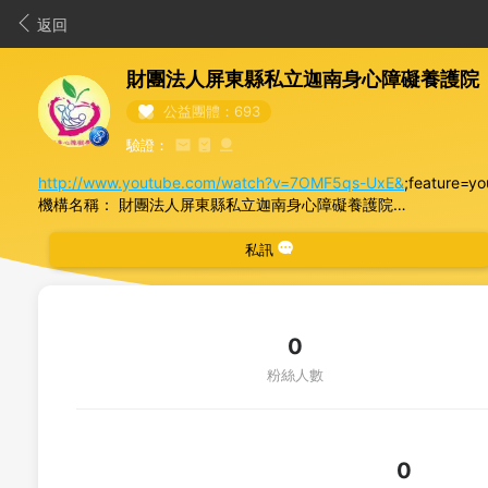
返回
財團法人屏東縣私立迦南身心障礙養護院
公益團體：693
驗證：
http://www.youtube.com/watch?v=7OMF5qs-UxE&
;feature=yo
機構名稱： 財團法人屏東縣私立迦南身心障礙養護院
立案機關： 屏東縣政府
立案字號： 屏府社助字第0960253289
私訊
「以愛為出發點，守護清寒低收入戶植物人、無依老憨兒」，財團
人，其中約有九成為政府轉介安置的清寒低收入戶身心障礙族群。
每一個生命在這世上，不能僅是獨立的個體，人是社會的存在、是
於此而能深入耕耘地方，讓社區因為此得到福氣。即便迦南在社會
0
粉絲人數
主要服務內容:
(一) 工作內容：
不同層次之服務，以提昇其生活品質及融合社區過正常生活。
0