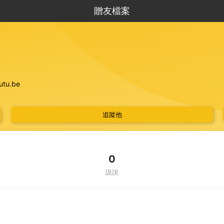
贈友檔案
utu.be
追蹤他
法人屏東縣私立迦南身心障礙養護院，為安置生活自理能力缺損的極重度
 迦南，以「尊重生命，讓身心障礙者活得有尊嚴。」為宗旨，並以「深耕
互助的存在，是需要相扶持的，如此，才能完成自我的存在。設立迦南主要
資源不足的情形下，仍願持守初衷，盡心盡力，一如基督信 仰所期待於基
0
說說