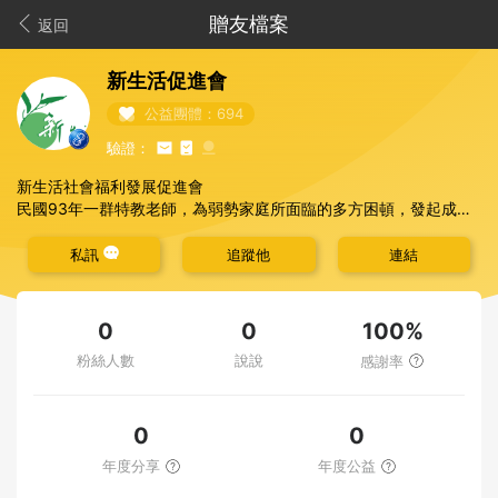
贈友檔案
返回
新生活促進會
公益團體：694
驗證：
新生活社會福利發展促進會
民國93年一群特教老師，為弱勢家庭所面臨的多方困頓，發起成立
本會。協會秉持敬天謝地、真心誠意、愛不停息的信念，提供專業
知能與服務，協助淡水至萬里的北海岸弱勢家庭幼有所長(弱勢學子
私訊
追蹤他
連結
免費課輔已服務1428名學子)、壯有所用(為弱勢成人設立珍媽工坊
與淨土工坊工作隊)、老有所終(為老病殘者製作與發送愛心便當，每
日逾250份，已累計406091份)，我們真心耕耘公益服務，期許傳
100%
0
0
遞北
粉絲人數
說說
感謝率
0
0
年度分享
年度公益