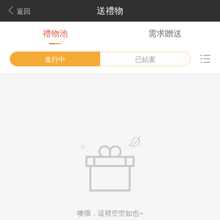
送禮物
返回
禮物池
需求贈送
進行中
已結案
噢哦，這裡空空如也~