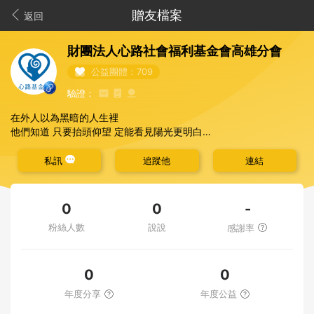
贈友檔案
返回
財團法人心路社會福利基金會高雄分會
公益團體：709
驗證：
在外人以為黑暗的人生裡
他們知道 只要抬頭仰望 定能看見陽光更明白
最大的快樂來自 滿足
請給他們多一點的疼惜和支持,用一顆父母的心,陪他們走一生的路。
私訊
追蹤他
連結
-
0
0
粉絲人數
說說
感謝率
0
0
年度分享
年度公益