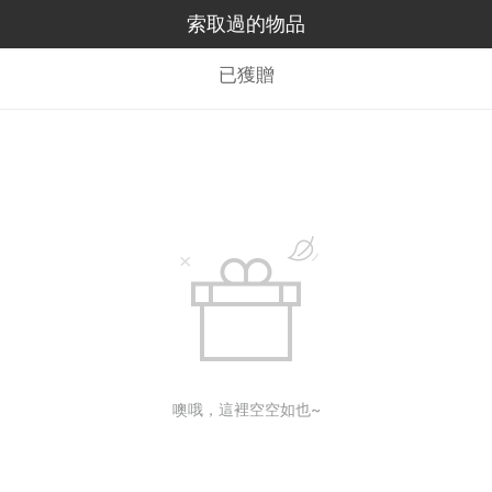
索取過的物品
已獲贈
噢哦，這裡空空如也~