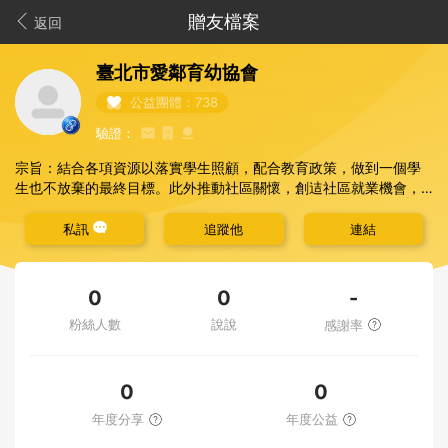
贈友檔案
返回
臺北市愛鄰育幼協會
公益團體：738
驗證：
宗旨：結合各項資源以落實學生照顧，配合教育政策，做到一個學
生也不放棄的最終目標。此外推動社區關懷，創迼社區就業機會，
以提升社區之生活品質暨安全發展。
私訊
追蹤他
連結
目前服務：與學校及宗教慈善團體合作，落實學生課後照顧，協助
弱勢及特殊學生，使其都能被妥善照顧。
-
0
0
目前合作學校：台北市文山區萬興國小、興華國小、武功國小等課
粉絲人數
說說
感謝率
後照顧班
0
0
年度分享
年度公益