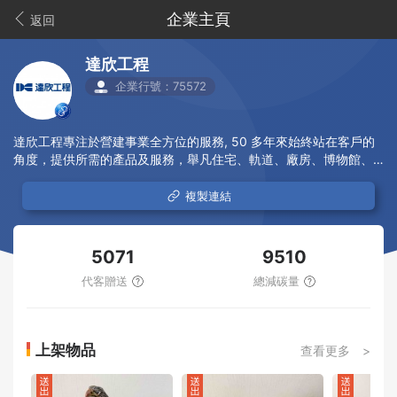
企業主頁
返回
達欣工程
企業行號：75572
達欣工程專注於營建事業全方位的服務, 50 多年來始終站在客戶的
角度，提供所需的產品及服務，舉凡住宅、軌道、廠房、博物館、
醫院、飯店、商業大樓等各種型態建築，實踐「施工安全」及「施
工品質」的永續信念，一點一滴累積商譽，建立品牌，使得達欣能
複製連結
在社會上立足，善盡企業對股東及社會責任，創造更美好的未來。
達欣企業社會責任成果:
https://www.dacin.com.tw/csr/
5071
9510
代客贈送
總減碳量
上架物品
查看更多 >