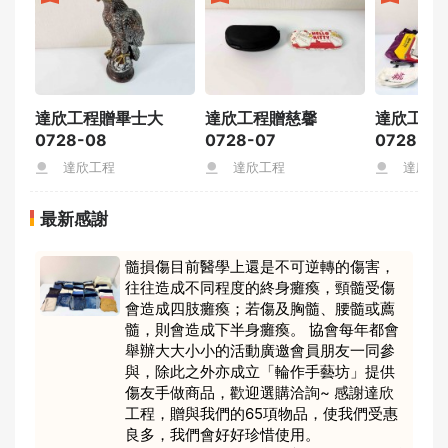
達欣工程贈畢士大
達欣工程贈慈馨
達欣工程
0728-08
0728-07
0728-03
達欣工程
達欣工程
達欣工
最新感謝
髓損傷目前醫學上還是不可逆轉的傷害，
往往造成不同程度的終身癱瘓，頸髓受傷
會造成四肢癱瘓；若傷及胸髓、腰髓或薦
髓，則會造成下半身癱瘓。 協會每年都會
舉辦大大小小的活動廣邀會員朋友一同參
與，除此之外亦成立「輪作手藝坊」提供
傷友手做商品，歡迎選購洽詢~ 感謝達欣
工程，贈與我們的65項物品，使我們受惠
良多，我們會好好珍惜使用。