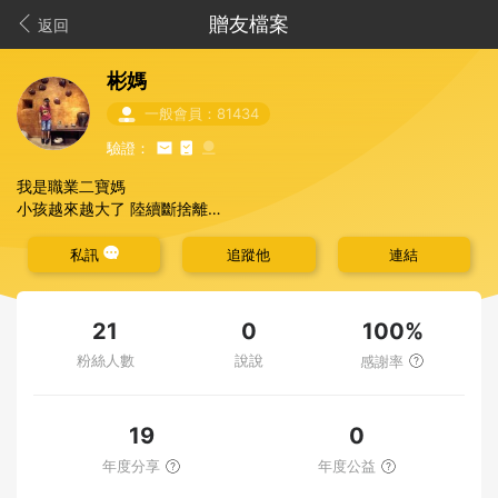
贈友檔案
返回
彬媽
一般會員：81434
驗證：
我是職業二寶媽
小孩越來越大了 陸續斷捨離
希望用不到的物品能幫助到需要的人
❤️
也感謝贈物予我的人
私訊
追蹤他
連結
善用物品繼續延續下去～
📢
請有禮貌並善用物資勿轉賣
100%
21
0
📢
獲贈者請3日匯款，有狀況請告知
粉絲人數
說說
感謝率
19
0
年度分享
年度公益