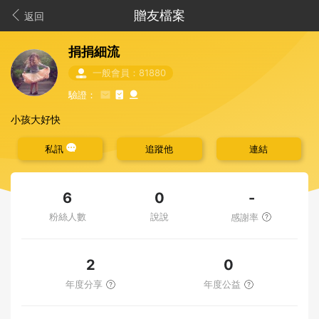
贈友檔案
返回
捐捐細流
一般會員：81880
驗證：
小孩大好快
私訊
追蹤他
連結
-
6
0
粉絲人數
說說
感謝率
2
0
年度分享
年度公益