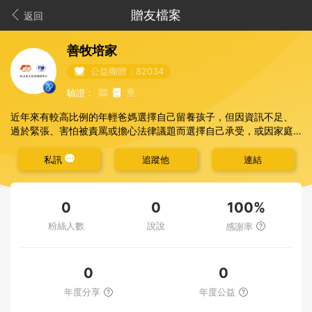
贈友檔案
返回
善牧培家
公益團體：82034
驗證：
近年來有較高比例的年輕爸媽選擇自己留養孩子，但因資訊不足、
過於緊張、害怕被責罵或擔心法律議題而選擇自己承受，或因家庭
系統支持不足、經濟壓力、教養知識不足等問題，使得新生兒無法
獲得良好的支持與照顧。對於年輕爸媽來說，並非全然因不負責任
私訊
追蹤他
連結
而衍生問題，而是這些年輕爸媽在成長過程也沒有好好被教養長
大。他們也可能正值需要被照顧的青少年時期，因此在照顧及教育
小小孩的辛苦過程，需要很多的指導、協助，以及支持。
100%
0
0
粉絲人數
說說
感謝率
0
0
年度分享
年度公益