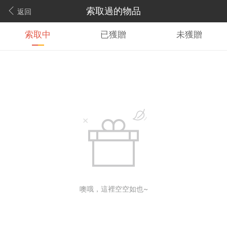
索取過的物品
返回
索取中
已獲贈
未獲贈
噢哦，這裡空空如也~