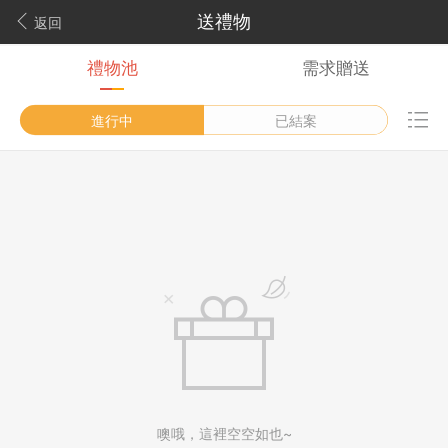
送禮物
返回
禮物池
需求贈送
進行中
已結案
噢哦，這裡空空如也~