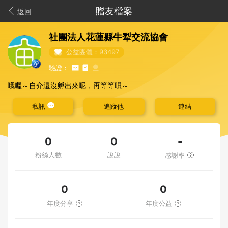
贈友檔案
返回
社團法人花蓮縣牛犁交流協會
公益團體：93497
驗證：
哦喔～自介還沒孵出來呢，再等等唄～
私訊
追蹤他
連結
-
0
0
粉絲人數
說說
感謝率
0
0
年度分享
年度公益