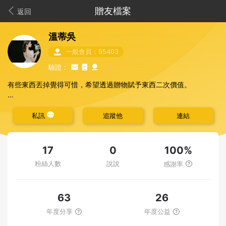
贈友檔案
返回
溫蒂吳
一般會員：95403
驗證：
有些東西丟掉覺得可惜，希望透過贈物賦予東西二次價值。
🌷
版主會挑選要贈與的人
🌷
東西收到後覺得不合適，可以直接轉贈
私訊
追蹤他
連結
🚫
確定贈送後請在1天內匯款，經通知後仍未有回應，會取消贈送並
列入黑名單
100%
17
0
🚫
嚴禁索取多樣後只獲贈一樣就棄標或失聯，違者列入黑名單
粉絲人數
說說
感謝率
63
26
年度分享
年度公益