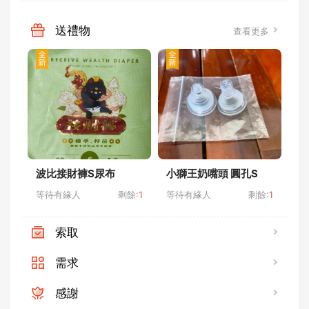
送禮物
查看更多
波比接財褲S尿布
小獅王奶嘴頭 圓孔S
嬰
等待有緣人
剩餘:
1
等待有緣人
剩餘:
1
等
索取
需求
感謝